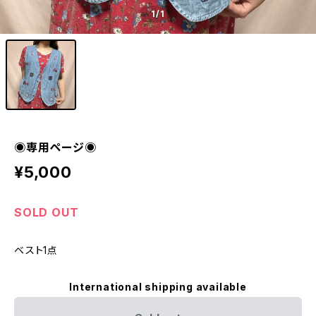
1
/1
◉専用ページ◉
¥5,000
SOLD OUT
ベスト1点
International shipping available