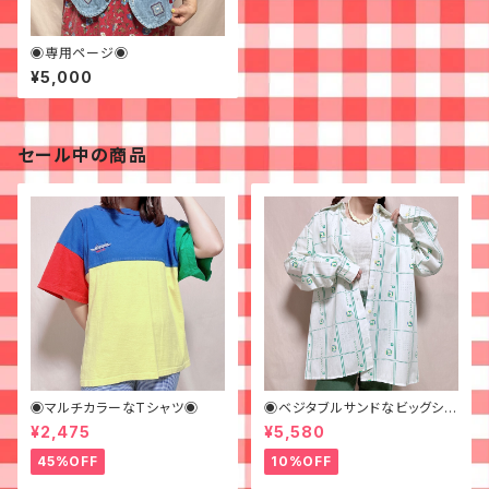
◉専用ページ◉
¥5,000
セール中の商品
◉マルチカラーなTシャツ◉
◉ベジタブルサンドなビッグシャ
ツ◉ 古着 柄シャツ 70s 緑 幾
¥2,475
¥5,580
何学模様
45%OFF
10%OFF