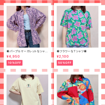
◉パープルマーガレットなシャツ
◉フラワーなTシャツ◉
◉ 古着 花柄 紫
¥4,950
¥2,100
10%OFF
50%OFF