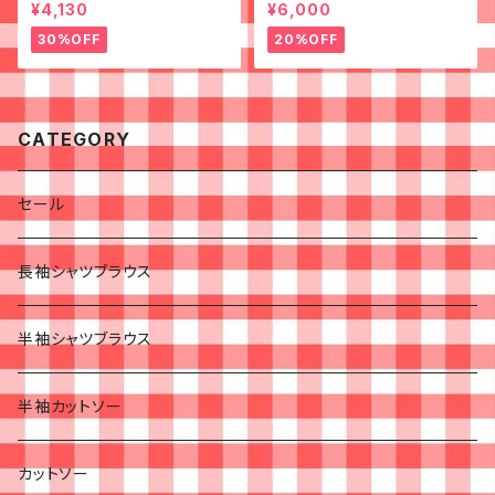
シャツ◉古着 半袖シャツ
スカート◉ 古着 花柄 クリーム
¥4,130
¥6,000
ピンク 春
30%OFF
20%OFF
CATEGORY
セール
長袖シャツブラウス
半袖シャツブラウス
半袖カットソー
カットソー