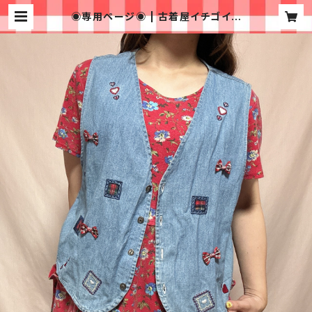
◉専用ページ◉ | 古着屋イチゴイチ
エ