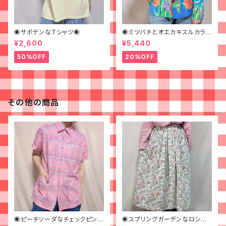
◉サボテンなTシャツ◉
◉ミツバチとオエカキスルカラフ
ルペイントなジャケット◉
¥2,600
¥5,440
50%OFF
20%OFF
その他の商品
◉ピーチソーダなチェックピンク
◉スプリングガーデンなロング