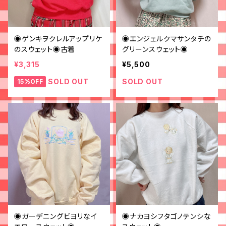
◉ゲンキヲクレルアップリケ
◉エンジェルクマサンタチの
のスウェット◉古着
グリーンスウェット◉
¥3,315
¥5,500
SOLD OUT
SOLD OUT
15%OFF
◉ガーデニングビヨリなイ
◉ナカヨシフタゴノテンシな