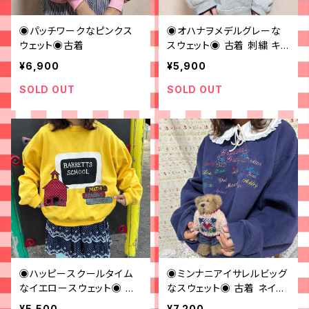
◉パッチワークなピンクス
◉オハナヲメデルグレーな
ウェット◉古着
スウェット◉ 古着 刺繍 キャ
ラクター
¥6,900
¥5,900
SOLD OUT
SOLD OUT
◉ハッピースクールタイム
◉ミンナニアイサレルビッグ
なイエロースウェット◉ 古
なスウェット◉ 古着 ネイビ
着 黄色
ー 刺繍 オーバーサイズ
¥5,500
¥7,200