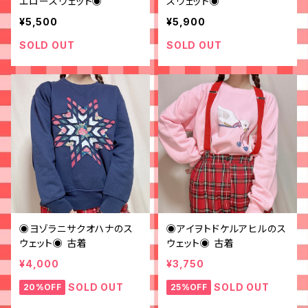
エロースウェット◉
スウェット◉
¥5,500
¥5,900
SOLD OUT
SOLD OUT
◉ヨゾラニサクオハナのス
◉アイヲトドケルアヒルのス
ウェット◉ 古着
ウェット◉ 古着
¥4,000
¥3,750
SOLD OUT
SOLD OUT
20%OFF
25%OFF