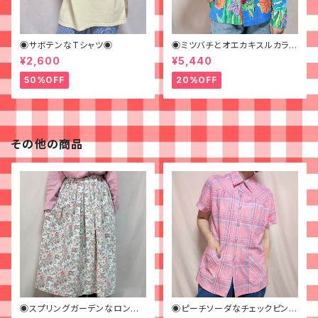
◉サボテンなTシャツ◉
◉ミツバチとオエカキスルカラフ
ルペイントなジャケット◉
¥2,600
¥5,440
50%OFF
20%OFF
その他の商品
◉スプリングガーデンなロング
◉ピーチソーダなチェックピンク