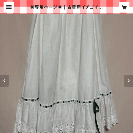
◉専用ページ◉ | 古着屋イチゴイチ
エ