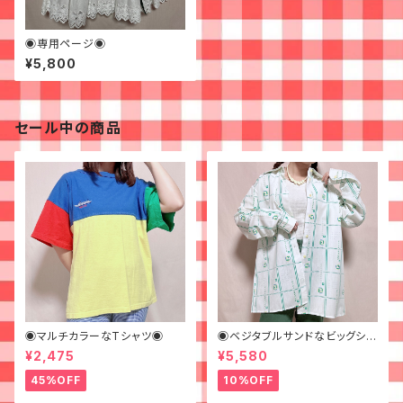
◉専用ページ◉
¥5,800
セール中の商品
◉マルチカラーなTシャツ◉
◉ベジタブルサンドなビッグシャ
ツ◉ 古着 柄シャツ 70s 緑 幾
¥2,475
¥5,580
何学模様
45%OFF
10%OFF