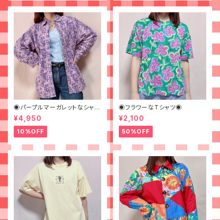
◉パープルマーガレットなシャツ
◉フラワーなTシャツ◉
◉ 古着 花柄 紫
¥4,950
¥2,100
10%OFF
50%OFF