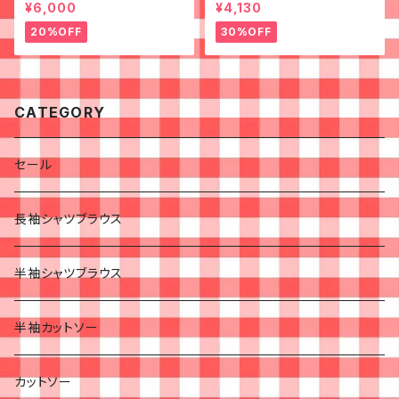
スカート◉ 古着 花柄 クリーム
シャツ◉古着 半袖シャツ
¥6,000
¥4,130
ピンク 春
20%OFF
30%OFF
CATEGORY
セール
長袖シャツブラウス
半袖シャツブラウス
半袖カットソー
カットソー