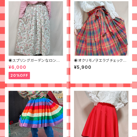
◉スプリングガーデンなロング
◉オクリモノヲエラブチェックな
スカート◉ 古着 花柄 クリーム
ラップスカート◉古着
¥6,000
¥5,900
ピンク 春
20%OFF