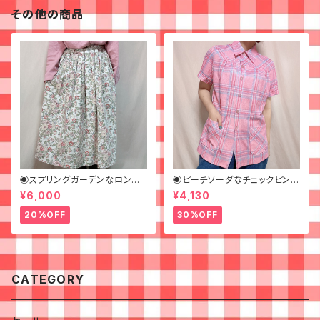
その他の商品
◉スプリングガーデンなロング
◉ピーチソーダなチェックピンク
スカート◉ 古着 花柄 クリーム
シャツ◉古着 半袖シャツ
¥6,000
¥4,130
ピンク 春
20%OFF
30%OFF
CATEGORY