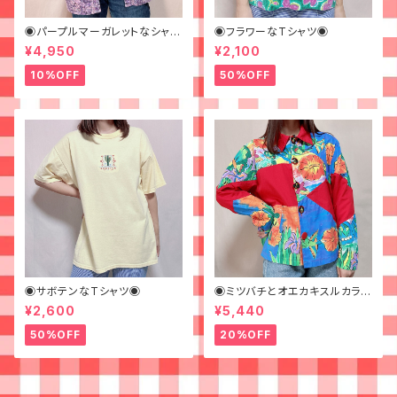
◉パープルマーガレットなシャツ
◉フラワーなTシャツ◉
◉ 古着 花柄 紫
¥4,950
¥2,100
10%OFF
50%OFF
◉サボテンなTシャツ◉
◉ミツバチとオエカキスルカラフ
ルペイントなジャケット◉
¥2,600
¥5,440
50%OFF
20%OFF