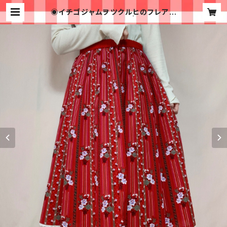
◉イチゴジャムヲツクルヒのフレアス
カート◉古着70-80s | 古着屋イチ
ゴイチエ