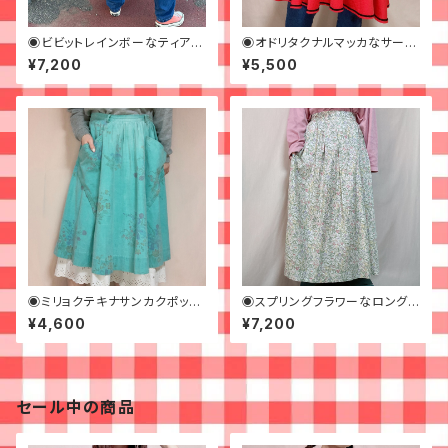
◉ビビットレインボーなティアー
◉オドリタクナルマッカなサーキ
ドスカート◉ 古着 カラフル サー
ュラースカート◉古着 赤 フ
¥7,200
¥5,500
キュラー
レア
◉ミリョクテキナサンカクポッケ
◉スプリングフラワーなロングス
のフレアスカート◉ 古着 グリー
カート◉ 古着 花柄 チューリップ
¥4,600
¥7,200
ン 花柄
カラフル
セール中の商品