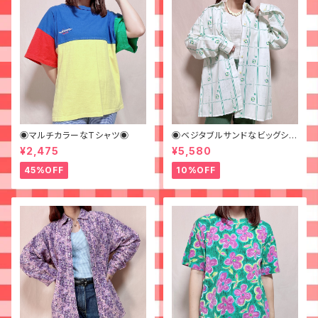
◉マルチカラーなTシャツ◉
◉ベジタブルサンドなビッグシャ
ツ◉ 古着 柄シャツ 70s 緑 幾
¥2,475
¥5,580
何学模様
45%OFF
10%OFF