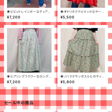
◉ビビットレインボーなティアー
◉オドリタクナルマッカなサーキ
ドスカート◉ 古着 カラフル サー
ュラースカート◉古着 赤 フ
¥7,200
¥5,500
キュラー
レア
◉スプリングフラワーなロングス
◉ノハラヲサンポスルヒのティア
カート◉ 古着 花柄 チューリップ
ードスカート◉ 古着 花柄 ベ
¥7,200
¥5,800
カラフル
ージュ
セール中の商品