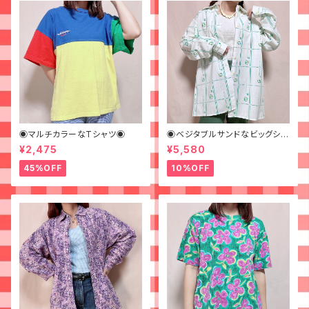
◉マルチカラーなTシャツ◉
◉ベジタブルサンドなビッグシャ
ツ◉ 古着 柄シャツ 70s 緑 幾
¥2,475
¥5,580
何学模様
45%OFF
10%OFF