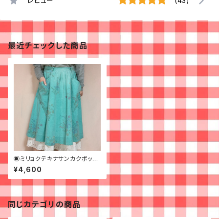
レビュー
(43)
最近チェックした商品
◉ミリョクテキナサンカクポッケ
のフレアスカート◉ 古着 グリー
¥4,600
ン 花柄
同じカテゴリの商品