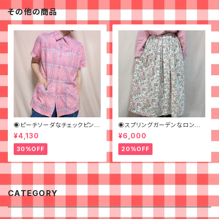
その他の商品
◉ピーチソーダなチェックピンク
◉スプリングガーデンなロング
シャツ◉古着 半袖シャツ
スカート◉ 古着 花柄 クリーム
¥4,130
¥6,000
ピンク 春
30%OFF
20%OFF
CATEGORY