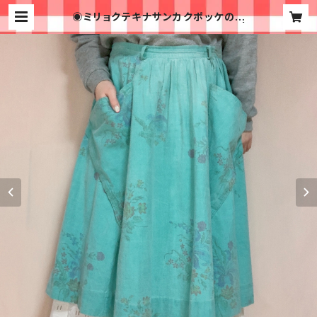
◉ミリョクテキナサンカクポッケのフ
レアスカート◉ 古着 グリーン 花柄 |
古着屋イチゴイチエ