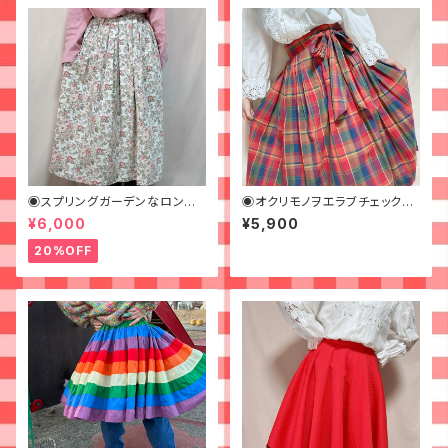
◉スプリングガーデンなロング
◉オクリモノヲエラブチェックな
スカート◉ 古着 花柄 クリーム
ラップスカート◉古着
¥6,000
¥5,900
ピンク 春
20%OFF