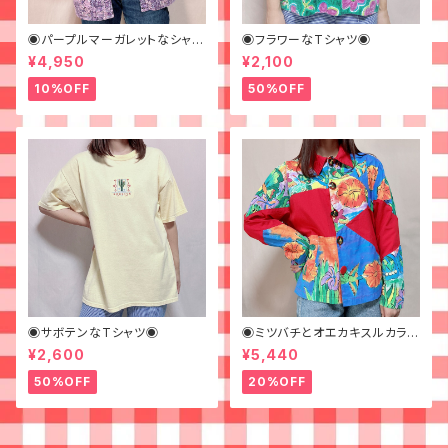
◉パープルマーガレットなシャツ
◉フラワーなTシャツ◉
◉ 古着 花柄 紫
¥4,950
¥2,100
10%OFF
50%OFF
◉サボテンなTシャツ◉
◉ミツバチとオエカキスルカラフ
ルペイントなジャケット◉
¥2,600
¥5,440
50%OFF
20%OFF