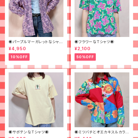
◉パープルマーガレットなシャツ
◉フラワーなTシャツ◉
◉ 古着 花柄 紫
¥4,950
¥2,100
10%OFF
50%OFF
◉サボテンなTシャツ◉
◉ミツバチとオエカキスルカラフ
ルペイントなジャケット◉