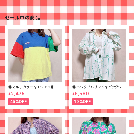
セール中の商品
◉マルチカラーなTシャツ◉
◉ベジタブルサンドなビッグシャ
ツ◉ 古着 柄シャツ 70s 緑 幾
¥2,475
¥5,580
何学模様
45%OFF
10%OFF