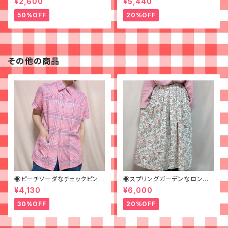
¥2,600
¥5,440
50%OFF
20%OFF
その他の商品
◉ピーチソーダなチェックピンク
◉スプリングガーデンなロング
シャツ◉古着 半袖シャツ
スカート◉ 古着 花柄 クリーム
¥4,130
¥6,000
ピンク 春
30%OFF
20%OFF