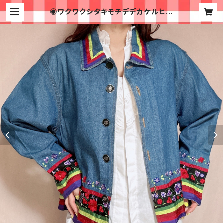
◉ワクワクシタキモチデデカケルヒの
シシュウジャケット◉古着 刺繍 デニ
ム カラフル | 古着屋イチゴイチエ