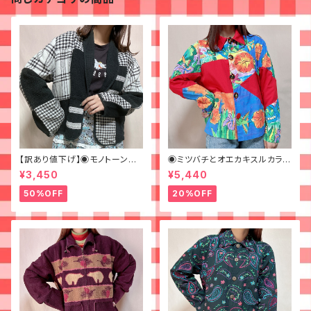
【訳あり値下げ】◉モノトーンパ
◉ミツバチとオエカキスルカラフ
ッチワークなジャケット◉ 古着
ルペイントなジャケット◉
¥3,450
¥5,440
黒 チェック ショート丈
50%OFF
20%OFF