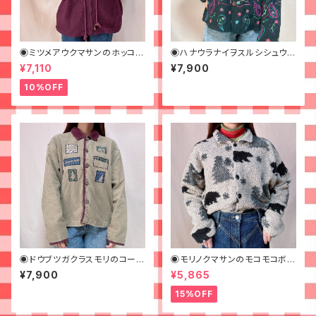
◉ミツメアウクマサンのホッコリ
◉ハナウラナイヲスルシシュウの
フリース◉古着
カラフルジャケット◉
¥7,110
¥7,900
10%OFF
◉ドウブツガクラスモリのコーデ
◉モリノクマサンのモコモコボア
ュロイジャケット◉
アウター◉古着
¥7,900
¥5,865
15%OFF