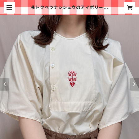
◉トクベツナシシュウのアイボリーブ
ラウス◉ 古着 刺繍 ボタン 生成 | 古
着屋イチゴイチエ