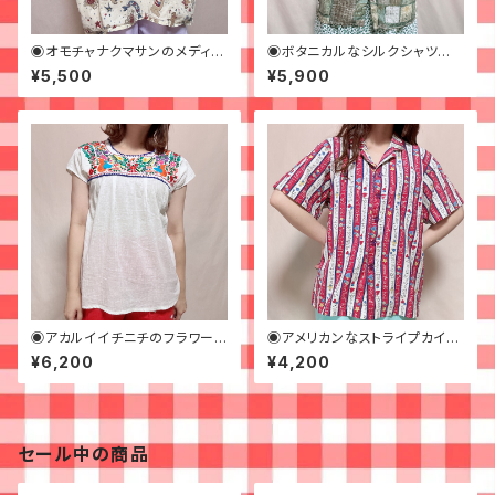
◉オモチャナクマサンのメディカ
◉ボタニカルなシルクシャツ◉
ルシャツ◉ 古着 アイボリー くま
古着 半袖シャツ 柄シャツ
¥5,500
¥5,900
◉アカルイイチニチのフラワーシ
◉アメリカンなストライプカイキ
シュウブラウス◉古着 刺繍
ンシャツ◉ 古着 柄シャツ 半
¥6,200
¥4,200
メキシカン
袖 開襟
セール中の商品