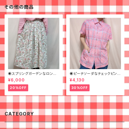
その他の商品
◉スプリングガーデンなロング
◉ピーチソーダなチェックピンク
スカート◉ 古着 花柄 クリーム
シャツ◉古着 半袖シャツ
¥6,000
¥4,130
ピンク 春
20%OFF
30%OFF
CATEGORY