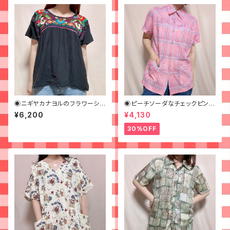
◉ニギヤカナヨルのフラワーシシ
◉ピーチソーダなチェックピンク
ュウブラウス◉古着 刺繍 メ
シャツ◉古着 半袖シャツ
¥6,200
¥4,130
キシカン
30%OFF