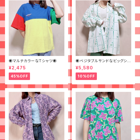
◉マルチカラーなTシャツ◉
◉ベジタブルサンドなビッグシャ
ツ◉ 古着 柄シャツ 70s 緑 幾
¥2,475
¥5,580
何学模様
45%OFF
10%OFF