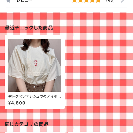
レビュー
(43)
最近チェックした商品
◉トクベツナシシュウのアイボリ
ーブラウス◉ 古着 刺繍 ボタン
¥4,800
生成
同じカテゴリの商品