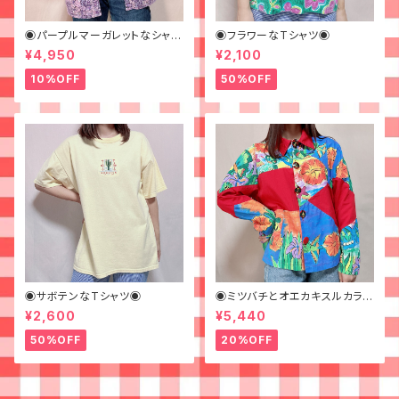
◉パープルマーガレットなシャツ
◉フラワーなTシャツ◉
◉ 古着 花柄 紫
¥4,950
¥2,100
10%OFF
50%OFF
◉サボテンなTシャツ◉
◉ミツバチとオエカキスルカラフ
ルペイントなジャケット◉
¥2,600
¥5,440
50%OFF
20%OFF