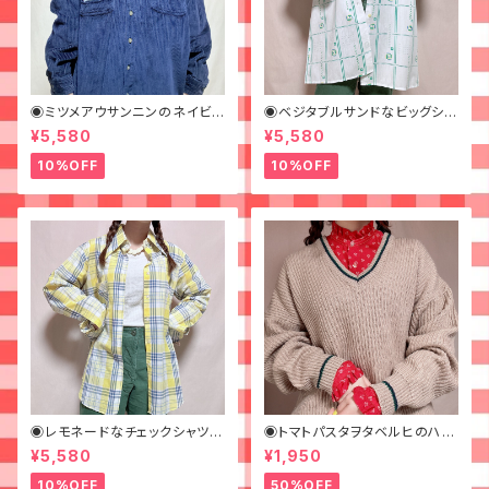
◉ミツメアウサンニンのネイビ
◉ベジタブルサンドなビッグシャ
ーコーデュロイシャツ◉古着
ツ◉ 古着 柄シャツ 70s 緑 幾
¥5,580
¥5,580
何学模様
10%OFF
10%OFF
◉レモネードなチェックシャツ◉
◉トマトパスタヲタベルヒのハナ
古着 柄シャツ 70s 黄色
ガラフリルブラウス◉ 古着 赤 ス
¥5,580
¥1,950
タンドカラー
10%OFF
50%OFF