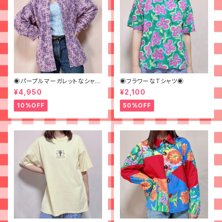
◉パープルマーガレットなシャツ
◉フラワーなTシャツ◉
◉ 古着 花柄 紫
¥4,950
¥2,100
10%OFF
50%OFF