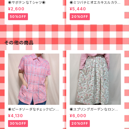
◉サボテンなTシャツ◉
◉ミツバチとオエカキスルカラフ
ルペイントなジャケット◉
¥2,600
¥5,440
50%OFF
20%OFF
その他の商品
◉ピーチソーダなチェックピンク
◉スプリングガーデンなロング
シャツ◉古着 半袖シャツ
スカート◉ 古着 花柄 クリーム
¥4,130
¥6,000
ピンク 春
30%OFF
20%OFF