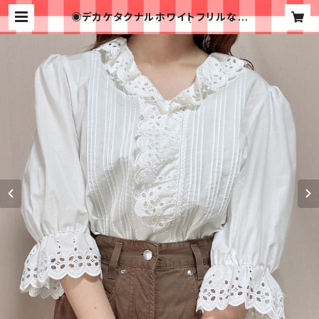
◉デカケタクナルホワイトフリルなブ
ラウス◉ 古着 白 レース | 古着屋イチ
ゴイチエ