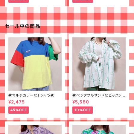
セール中の商品
◉マルチカラーなTシャツ◉
◉ベジタブルサンドなビッグシャ
ツ◉ 古着 柄シャツ 70s 緑 幾
¥2,475
¥5,580
何学模様
45%OFF
10%OFF