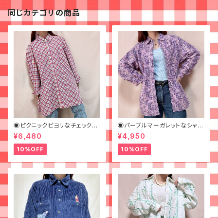
同じカテゴリの商品
◉ピクニックビヨリなチェックシ
◉パープルマーガレットなシャツ
ャツワンピ◉ 古着 赤 青 黄
◉ 古着 花柄 紫
¥6,480
¥4,950
10%OFF
10%OFF