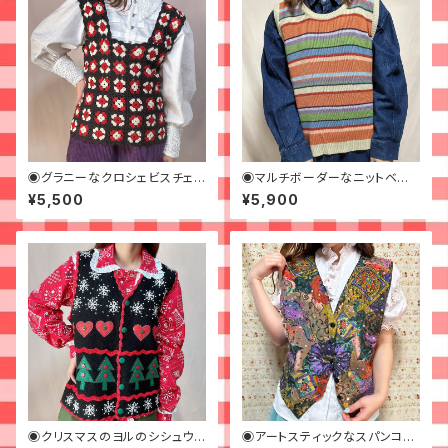
◉グラニーなクロシェビスチェ
◉マルチボーダーなニットベスト
◉古着
◉古着
¥5,500
¥5,900
◉クリスマスのヨルのシシュウ
◉アートスティックなスパンコー