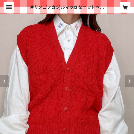
◉リンゴヲカジルマッカなニットベス
ト◉ 古着 赤 | 古着屋イチゴイチエ