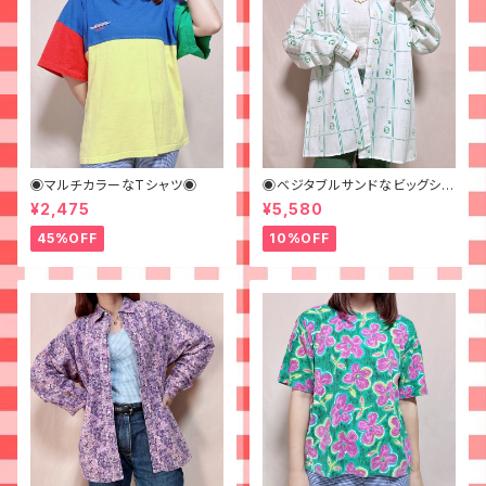
◉マルチカラーなTシャツ◉
◉ベジタブルサンドなビッグシャ
ツ◉ 古着 柄シャツ 70s 緑 幾
¥2,475
¥5,580
何学模様
45%OFF
10%OFF