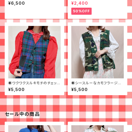
ベスト◉古着
ルベスト◉ 古着 ビーズ
¥6,500
¥2,400
50%OFF
◉ワクワクスルキモチのチェック
◉シースルーなカモフラージュ
ベスト◉古着
フィッシングベスト◉ 古着
¥5,500
¥5,500
セール中の商品