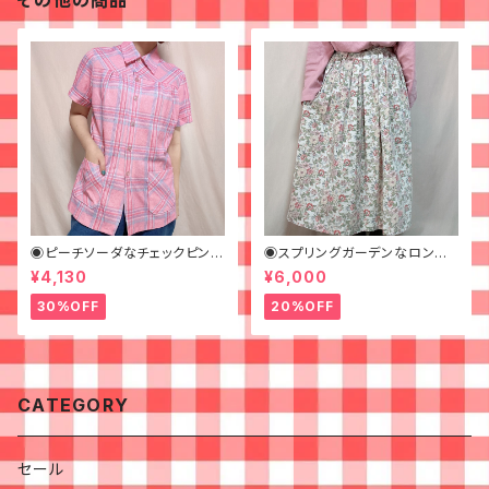
その他の商品
◉ピーチソーダなチェックピンク
◉スプリングガーデンなロング
シャツ◉古着 半袖シャツ
スカート◉ 古着 花柄 クリーム
¥4,130
¥6,000
ピンク 春
30%OFF
20%OFF
CATEGORY
セール