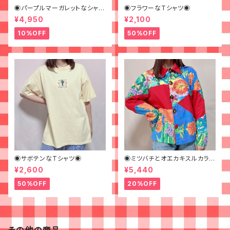
◉パープルマーガレットなシャツ
◉フラワーなTシャツ◉
◉ 古着 花柄 紫
¥4,950
¥2,100
10%OFF
50%OFF
◉サボテンなTシャツ◉
◉ミツバチとオエカキスルカラフ
ルペイントなジャケット◉
¥2,600
¥5,440
50%OFF
20%OFF