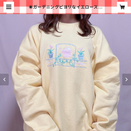
◉ガーデニングビヨリなイエロースウ
ェット◉ | 古着屋イチゴイチエ