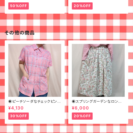
50%OFF
20%OFF
その他の商品
◉ピーチソーダなチェックピンク
◉スプリングガーデンなロング
シャツ◉古着 半袖シャツ
スカート◉ 古着 花柄 クリーム
¥4,130
¥6,000
ピンク 春
30%OFF
20%OFF