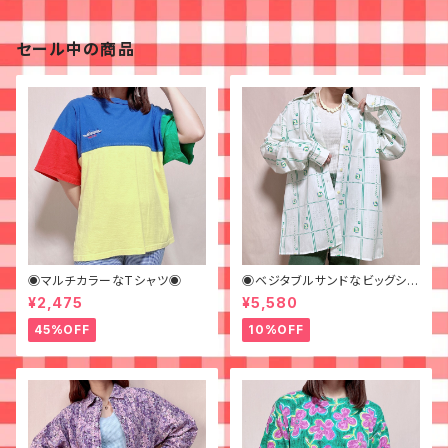
セール中の商品
◉マルチカラーなTシャツ◉
◉ベジタブルサンドなビッグシャ
ツ◉ 古着 柄シャツ 70s 緑 幾
¥2,475
¥5,580
何学模様
45%OFF
10%OFF