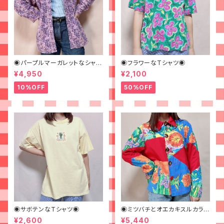
◉パープルマーガレットなシャツ
◉フラワーなTシャツ◉
◉ 古着 花柄 紫
¥4,950
¥2,100
10%OFF
50%OFF
◉サボテンなTシャツ◉
◉ミツバチとオエカキスルカラフ
ルペイントなジャケット◉
¥2,600
¥5,440