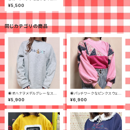
ースウェット◉
¥5,500
同じカテゴリの商品
◉オハナヲメデルグレーなスウ
◉パッチワークなピンクスウェッ
ェット◉ 古着 刺繍 キャラクター
ト◉古着
¥5,900
¥6,900