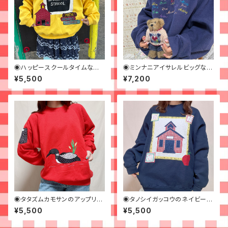
◉ハッピースクールタイムなイ
◉ミンナニアイサレルビッグなス
エロースウェット◉ 古着 黄色
ウェット◉ 古着 ネイビー 刺繍
¥5,500
¥7,200
オーバーサイズ
◉タタズムカモサンのアップリケ
◉タノシイガッコウのネイビース
スウェット◉古着
ウェット◉ 古着 紺 ビッグサ
¥5,500
¥5,500
イズ