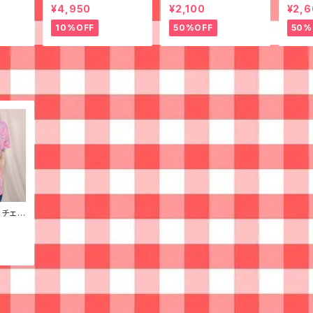
 柄シ
なシャツ◉ 古着 花柄
¥4,950
¥2,100
¥2,
何学模
紫
10%OFF
50%OFF
50%
チェッ
古