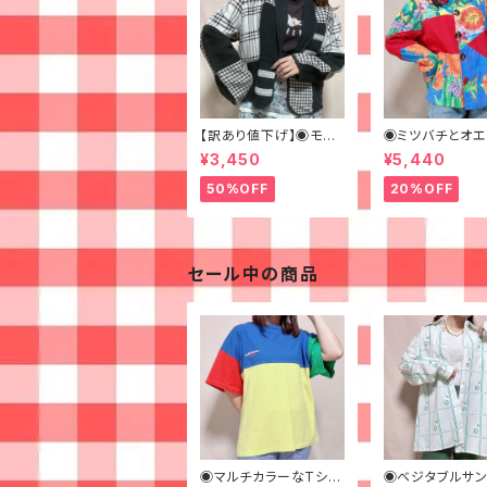
【訳あり値下げ】◉モノト
◉ミツバチとオエ
ーンパッチワークなジャ
ルカラフルペイン
¥3,450
¥5,440
ケット◉ 古着 黒 チェッ
ャケット◉
ク ショート丈
50%OFF
20%OFF
セール中の商品
◉マルチカラーなTシャ
◉ベジタブルサ