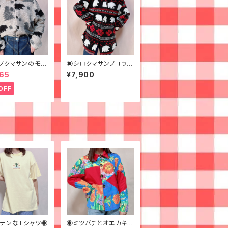
ノクマサンのモコ
◉シロクマサンノコウシ
アアウター◉古
ンなフワフワフリース◉
65
¥7,900
古着
OFF
テンなTシャツ◉
◉ミツバチとオエカキス