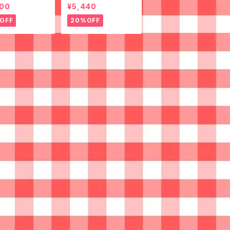
ルカラフルペイントなジ
600
¥5,440
ャケット◉
OFF
20%OFF