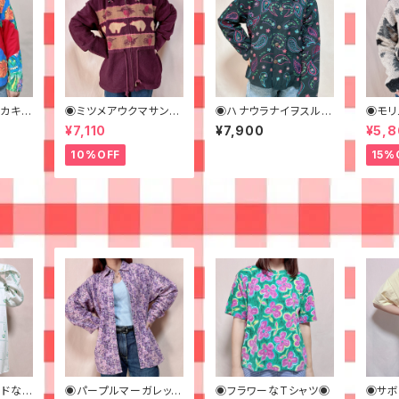
カキス
◉ミツメアウクマサンの
◉ハナウラナイヲスルシ
◉モリ
トなジ
ホッコリフリース◉古着
シュウのカラフルジャケ
モコボ
¥7,110
¥7,900
¥5,8
ット◉
着
10%OFF
15%
ンドなビ
◉パープルマーガレット
◉フラワーなTシャツ◉
◉サボ