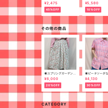
ツ◉
ッグシャツ◉ 古着
¥2,475
¥5,580
ャツ 70s 緑 幾
様
45%OFF
10%OFF
その他の商品
◉スプリングガーデンな
◉ピーチソーダな
ロングスカート◉ 古着
クピンクシャツ◉
¥6,000
¥4,130
花柄 クリーム ピンク 春
着 半袖シャツ
20%OFF
30%OFF
CATEGORY