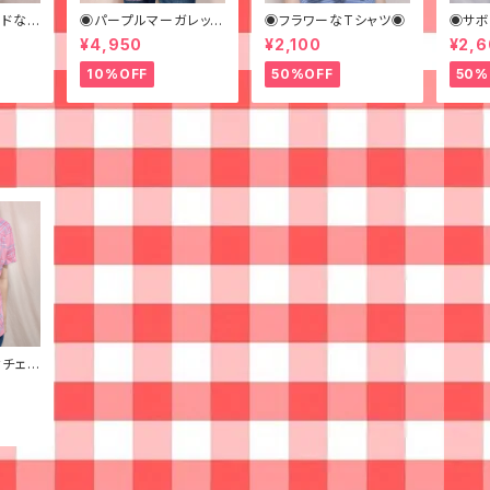
ンドなビ
◉パープルマーガレット
◉フラワーなTシャツ◉
◉サボ
 柄シ
なシャツ◉ 古着 花柄
¥4,950
¥2,100
¥2,
何学模
紫
10%OFF
50%OFF
50%
チェッ
古