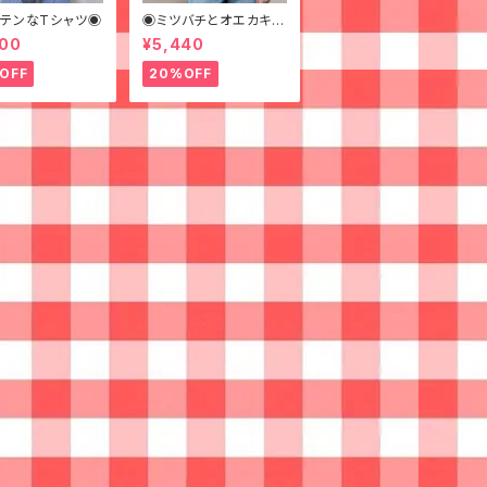
テンなTシャツ◉
◉ミツバチとオエカキス
ルカラフルペイントなジ
600
¥5,440
ャケット◉
OFF
20%OFF