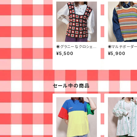
◉グラニーなクロシェビ
◉マルチボーダ
スチェ◉古着
ットベスト◉古着
¥5,500
¥5,900
セール中の商品