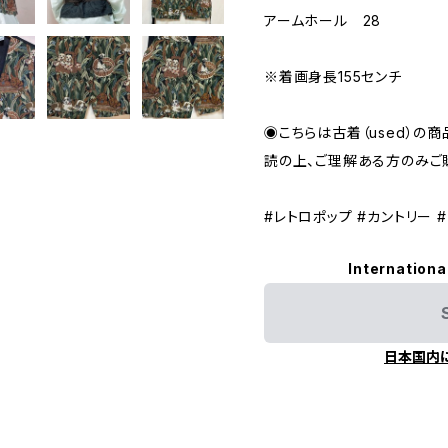
アームホール 28
※着画身長155センチ
◉こちらは古着（used）の商
読の上、ご理解ある方のみご
#レトロポップ #カントリー 
Internationa
日本国内