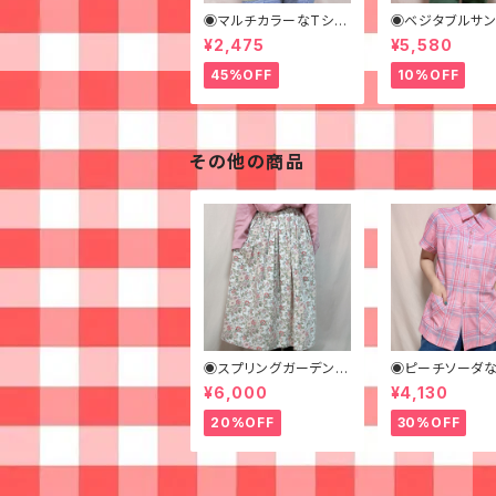
◉マルチカラーなTシャ
◉ベジタブルサ
ツ◉
ッグシャツ◉ 古着
¥2,475
¥5,580
ャツ 70s 緑 幾
様
45%OFF
10%OFF
その他の商品
◉スプリングガーデンな
◉ピーチソーダな
ロングスカート◉ 古着
クピンクシャツ◉
¥6,000
¥4,130
花柄 クリーム ピンク 春
着 半袖シャツ
20%OFF
30%OFF