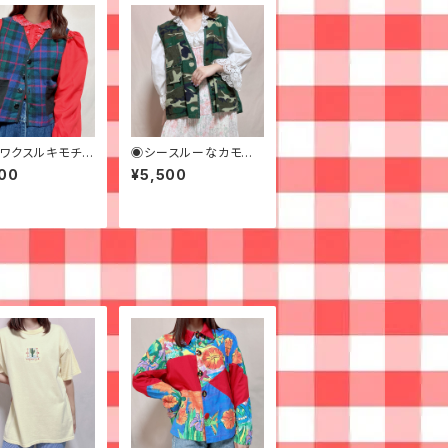
ワクスルキモチの
◉シースルーなカモフラ
クベスト◉古着
ージュフィッシングベス
00
¥5,500
ト◉ 古着