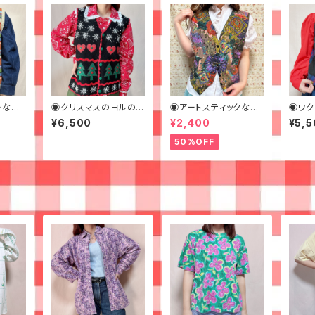
ーなニ
◉クリスマスのヨルのシ
◉アートスティックなス
◉ワク
シュウベスト◉古着
パンコールベスト◉ 古
チェッ
¥6,500
¥2,400
¥5,5
着 ビーズ
50%OFF