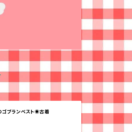
T
のゴブランベスト◉古着