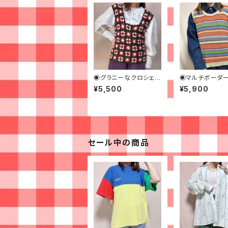
◉グラニーなクロシェビ
◉マルチボーダ
スチェ◉古着
ットベスト◉古着
¥5,500
¥5,900
セール中の商品