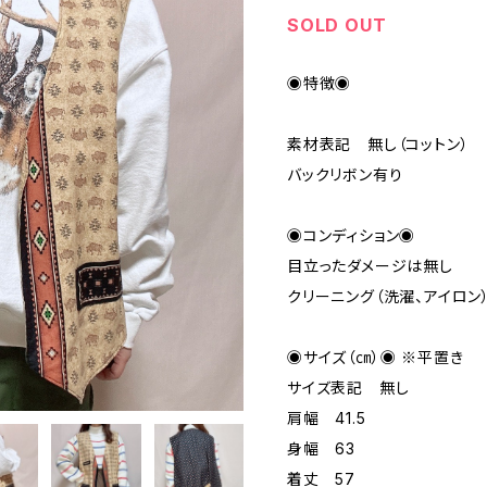
SOLD OUT
◉特徴◉
素材表記 無し（コットン）
バックリボン有り
◉コンディション◉
目立ったダメージは無し
クリーニング（洗濯、アイロン
◉サイズ（㎝）◉ ※平置き
サイズ表記 無し
肩幅 41.5
身幅 63
着丈 57