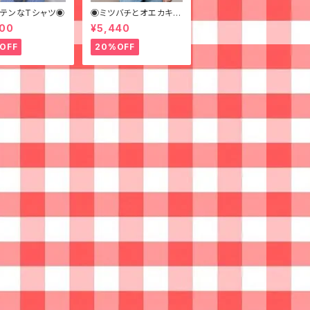
テンなTシャツ◉
◉ミツバチとオエカキス
ルカラフルペイントなジ
600
¥5,440
ャケット◉
OFF
20%OFF