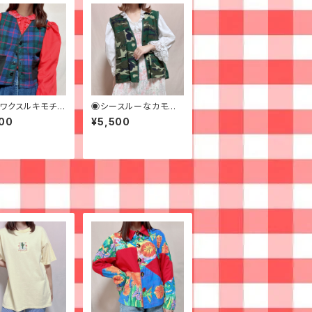
ワクスルキモチの
◉シースルーなカモフラ
クベスト◉古着
ージュフィッシングベス
00
¥5,500
ト◉ 古着