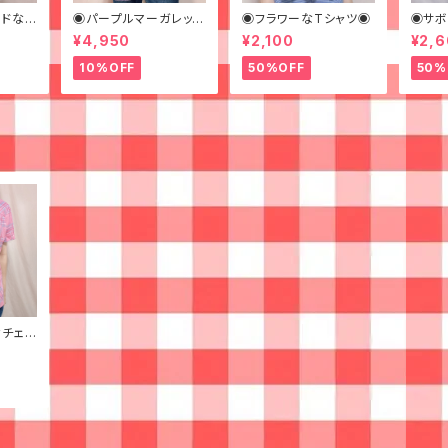
ンドなビ
◉パープルマーガレット
◉フラワーなTシャツ◉
◉サボ
 柄シ
なシャツ◉ 古着 花柄
¥4,950
¥2,100
¥2,
何学模
紫
10%OFF
50%OFF
50%
チェッ
古