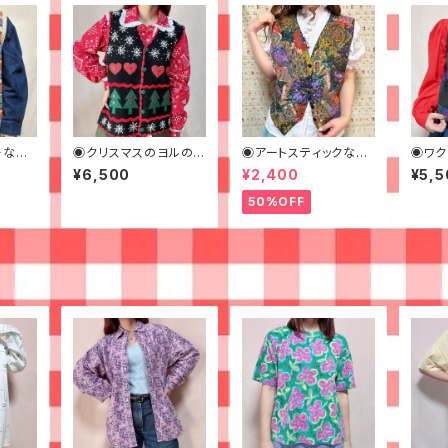
ーなニ
◉クリスマスのヨルのシ
◉アートスティックなス
◉ワク
シュウベスト◉古着
パンコールベスト◉ 古
チェッ
¥6,500
¥2,400
¥5,5
着 ビーズ
50%OFF