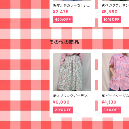
◉マルチカラーなTシャ
◉ベジタブルサ
ツ◉
ッグシャツ◉ 古着
¥2,475
¥5,580
ャツ 70s 緑 幾
様
45%OFF
10%OFF
その他の商品
◉スプリングガーデンな
◉ピーチソーダな
ロングスカート◉ 古着
クピンクシャツ◉
¥6,000
¥4,130
花柄 クリーム ピンク 春
着 半袖シャツ
20%OFF
30%OFF