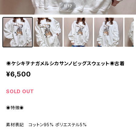
1
/17
◉ケシキヲナガメルシカサンノビッグスウェット◉古着
¥6,500
SOLD OUT
◉特徴◉
素材表記 コットン95% ポリエステル5%