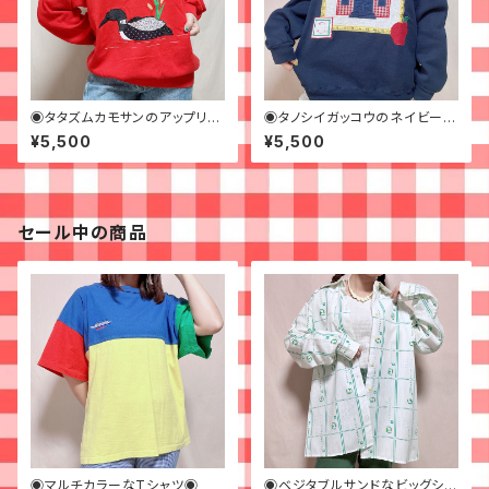
◉タタズムカモサンのアップリケ
◉タノシイガッコウのネイビース
スウェット◉古着
ウェット◉ 古着 紺 ビッグサ
¥5,500
¥5,500
イズ
セール中の商品
◉マルチカラーなTシャツ◉
◉ベジタブルサンドなビッグシャ