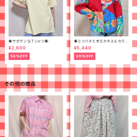
◉サボテンなTシャツ◉
◉ミツバチとオエカキスルカラフ
ルペイントなジャケット◉
¥2,600
¥5,440
50%OFF
20%OFF
その他の商品