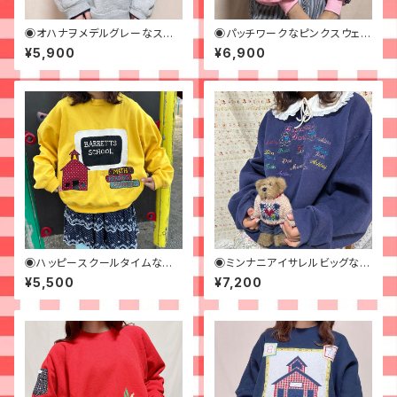
◉オハナヲメデルグレーなスウ
◉パッチワークなピンクスウェッ
ェット◉ 古着 刺繍 キャラクター
ト◉古着
¥5,900
¥6,900
◉ハッピースクールタイムなイ
◉ミンナニアイサレルビッグなス
エロースウェット◉ 古着 黄色
ウェット◉ 古着 ネイビー 刺繍
¥5,500
¥7,200
オーバーサイズ