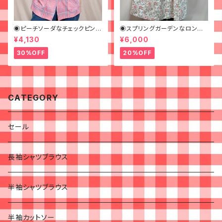
◉ピーチソーダなチェックピンク
◉スプリングガーデンなロング
シャツ◉古着 半袖シャツ
スカート◉ 古着 花柄 クリーム
¥4,130
¥6,000
ピンク 春
30%OFF
20%OFF
CATEGORY
セール
長袖シャツブラウス
半袖シャツブラウス
半袖カットソー