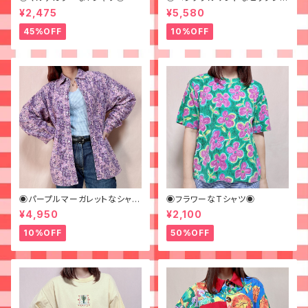
ツ◉ 古着 柄シャツ 70s 緑 幾
¥2,475
¥5,580
何学模様
45%OFF
10%OFF
◉パープルマーガレットなシャツ
◉フラワーなTシャツ◉
◉ 古着 花柄 紫
¥4,950
¥2,100
10%OFF
50%OFF