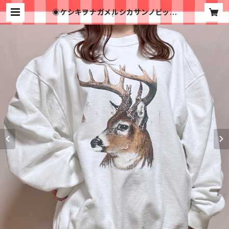
◉ケシキヲナガメルシカサンノビッグ
スウェット◉古着 | 古着屋イチゴイチ
エ