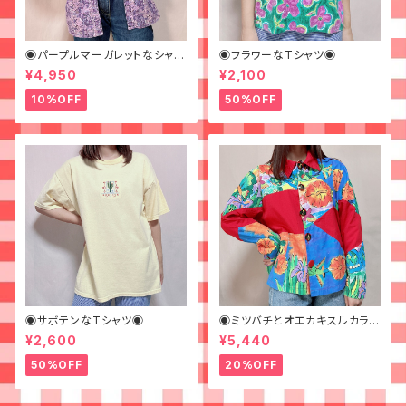
◉パープルマーガレットなシャツ
◉フラワーなTシャツ◉
◉ 古着 花柄 紫
¥4,950
¥2,100
10%OFF
50%OFF
◉サボテンなTシャツ◉
◉ミツバチとオエカキスルカラフ
ルペイントなジャケット◉
¥2,600
¥5,440
50%OFF
20%OFF