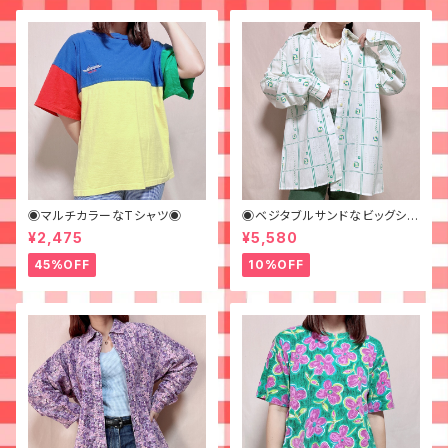
◉マルチカラーなTシャツ◉
◉ベジタブルサンドなビッグシャ
ツ◉ 古着 柄シャツ 70s 緑 幾
¥2,475
¥5,580
何学模様
45%OFF
10%OFF