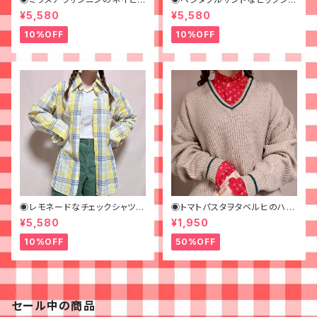
ーコーデュロイシャツ◉古着
ツ◉ 古着 柄シャツ 70s 緑 幾
¥5,580
¥5,580
何学模様
10%OFF
10%OFF
◉レモネードなチェックシャツ◉
◉トマトパスタヲタベルヒのハナ
古着 柄シャツ 70s 黄色
ガラフリルブラウス◉ 古着 赤 ス
¥5,580
¥1,950
タンドカラー
10%OFF
50%OFF
セール中の商品