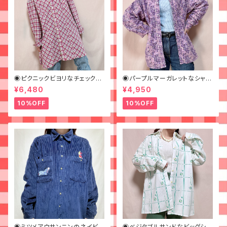
◉ピクニックビヨリなチェックシ
◉パープルマーガレットなシャツ
ャツワンピ◉ 古着 赤 青 黄
◉ 古着 花柄 紫
¥6,480
¥4,950
10%OFF
10%OFF
◉ミツメアウサンニンのネイビ
◉ベジタブルサンドなビッグシャ