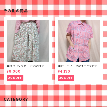
その他の商品
◉スプリングガーデンなロング
◉ピーチソーダなチェックピンク
スカート◉ 古着 花柄 クリーム
シャツ◉古着 半袖シャツ
¥6,000
¥4,130
ピンク 春
20%OFF
30%OFF
CATEGORY