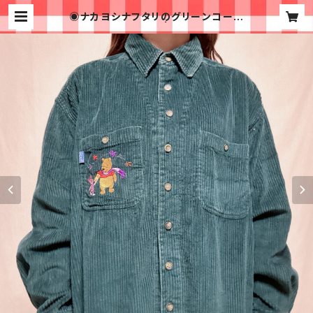
◉ナカヨシナフタリのグリーンコーデ
ュロイシャツ◉古着 | 古着屋イチゴイ
チエ