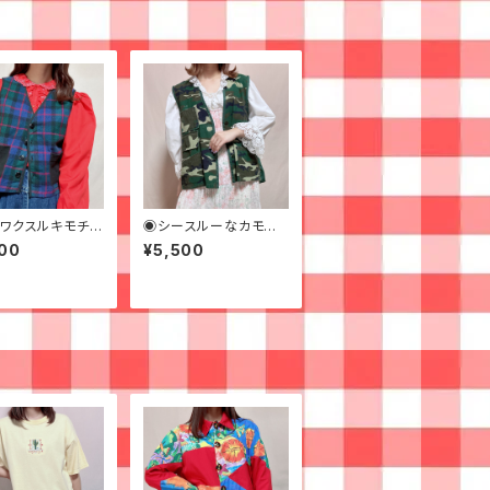
ワクスルキモチの
◉シースルーなカモフラ
クベスト◉古着
ージュフィッシングベス
00
¥5,500
ト◉ 古着