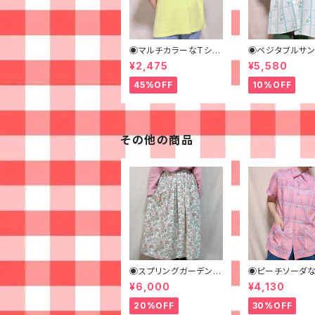
◉マルチカラーなTシャ
◉ベジタブルサ
ツ◉
ッグシャツ◉ 古着
¥2,475
¥5,580
ャツ 70s 緑 幾
様
45%OFF
10%OFF
その他の商品
◉スプリングガーデンな
◉ピーチソーダな
ロングスカート◉ 古着
クピンクシャツ◉
¥6,000
¥4,130
花柄 クリーム ピンク 春
着 半袖シャツ
20%OFF
30%OFF