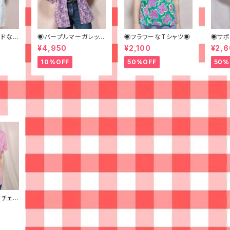
ンドなビ
◉パープルマーガレット
◉フラワーなTシャツ◉
◉サボ
 柄シ
なシャツ◉ 古着 花柄
¥4,950
¥2,100
¥2,
何学模
紫
10%OFF
50%OFF
50%
チェッ
古