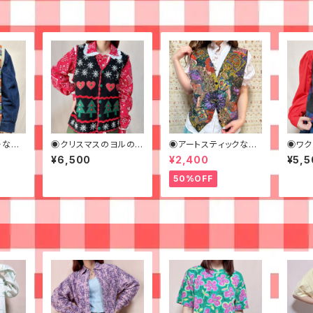
ーなニ
◉クリスマスのヨルのシ
◉アートスティックなス
◉ワク
シュウベスト◉古着
パンコールベスト◉ 古
チェッ
¥6,500
¥2,400
¥5,5
着 ビーズ
50%OFF