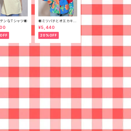
テンなTシャツ◉
◉ミツバチとオエカキス
ルカラフルペイントなジ
600
¥5,440
ャケット◉
OFF
20%OFF