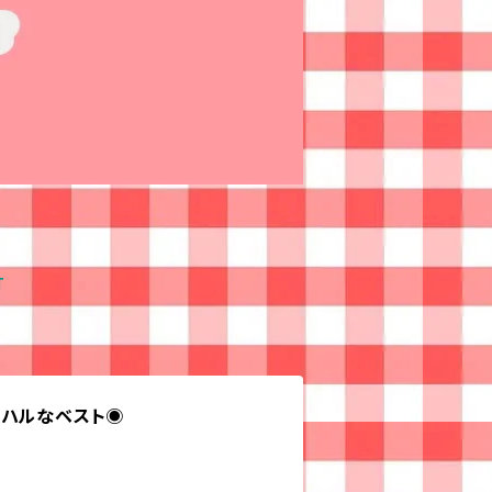
T
ムハルなベスト◉