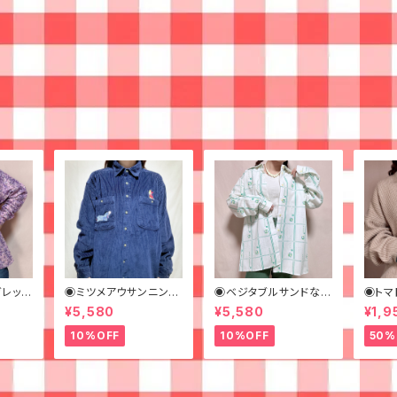
レット
◉ミツメアウサンニンの
◉ベジタブルサンドなビ
◉トマ
 花柄
ネイビーコーデュロイ
ッグシャツ◉ 古着 柄シ
ヒのハ
¥5,580
¥5,580
¥1,9
シャツ◉古着
ャツ 70s 緑 幾何学模
ウス◉
様
カラー
10%OFF
10%OFF
50%