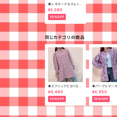
◉レモネードなチェック
シャツ◉ 古着 柄シャツ
¥5,580
70s 黄色
10%OFF
同じカテゴリの商品
◉ピクニックビヨリなチ
◉パープルマーガ
ェックシャツワンピ◉ 古
なシャツ◉ 古着
¥6,480
¥4,950
着 赤 青 黄
紫
10%OFF
10%OFF