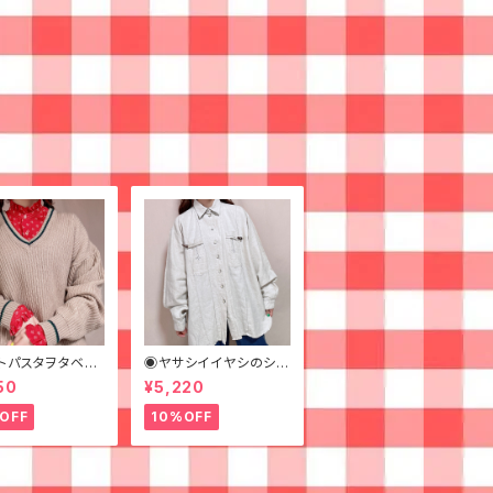
トパスタヲタベル
◉ヤサシイイヤシのシシ
ナガラフリルブラ
ュウリネンシャツ◉ 古
50
¥5,220
 古着 赤 スタンド
着 麻 刺繍 メンズ
シャツ 長袖シャツ
OFF
10%OFF