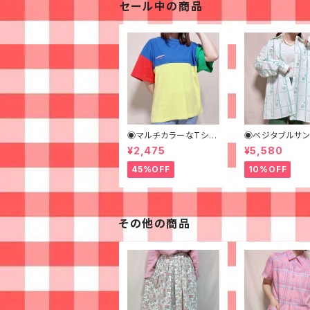
セール中の商品
◉マルチカラーなTシャ
◉ベジタブルサ
ツ◉
ッグシャツ◉ 古着
¥2,475
¥5,580
ャツ 70s 緑 幾
様
45%OFF
10%OFF
その他の商品