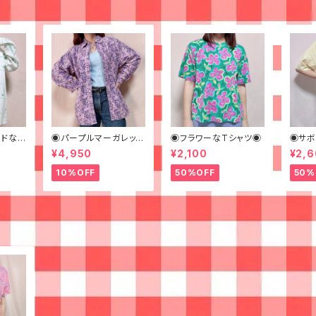
ンドなビ
◉パープルマーガレット
◉フラワーなTシャツ◉
◉サボ
 柄シ
なシャツ◉ 古着 花柄
¥4,950
¥2,100
¥2,
何学模
紫
10%OFF
50%OFF
50%