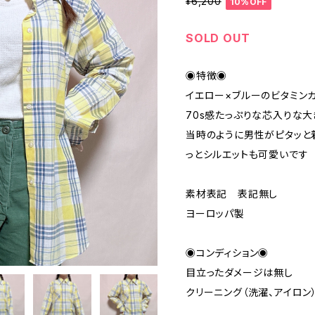
¥6,200
10%OFF
SOLD OUT
◉特徴◉
イエロー×ブルーのビタミン
70s感たっぷりな芯入りな
当時のように男性がピタッと
っとシルエットも可愛いです
素材表記 表記無し
ヨーロッパ製
◉コンディション◉
目立ったダメージは無し
クリーニング（洗濯、アイロン