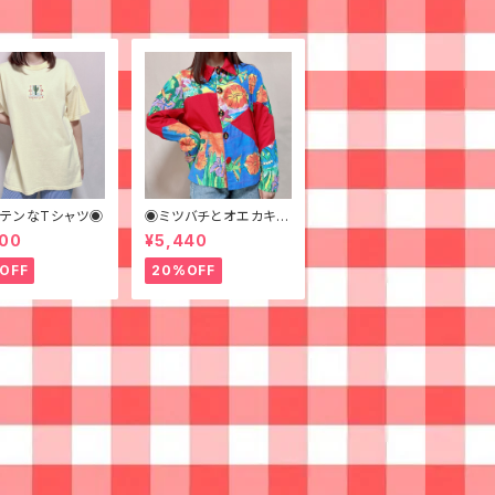
テンなTシャツ◉
◉ミツバチとオエカキス
ルカラフルペイントなジ
600
¥5,440
ャケット◉
OFF
20%OFF