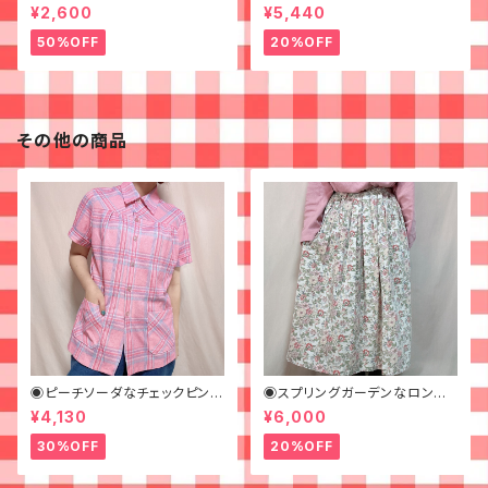
ルペイントなジャケット◉
¥2,600
¥5,440
50%OFF
20%OFF
その他の商品
◉ピーチソーダなチェックピンク
◉スプリングガーデンなロング
シャツ◉古着 半袖シャツ
スカート◉ 古着 花柄 クリーム
¥4,130
¥6,000
ピンク 春
30%OFF
20%OFF