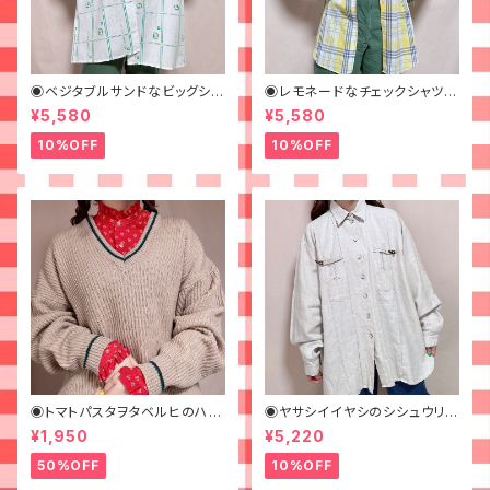
◉ベジタブルサンドなビッグシャ
◉レモネードなチェックシャツ◉
ツ◉ 古着 柄シャツ 70s 緑 幾
古着 柄シャツ 70s 黄色
¥5,580
¥5,580
何学模様
10%OFF
10%OFF
◉トマトパスタヲタベルヒのハナ
◉ヤサシイイヤシのシシュウリネ
ガラフリルブラウス◉ 古着 赤 ス
ンシャツ◉ 古着 麻 刺繍 メ
¥1,950
¥5,220
タンドカラー
ンズシャツ 長袖シャツ
50%OFF
10%OFF