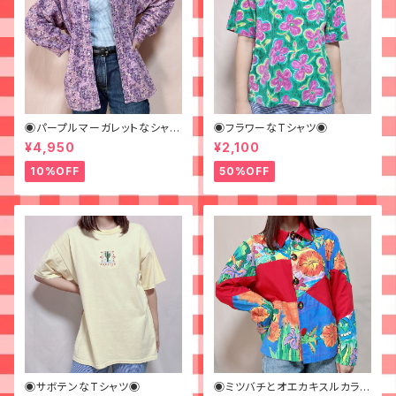
◉パープルマーガレットなシャツ
◉フラワーなTシャツ◉
◉ 古着 花柄 紫
¥4,950
¥2,100
10%OFF
50%OFF
◉サボテンなTシャツ◉
◉ミツバチとオエカキスルカラフ