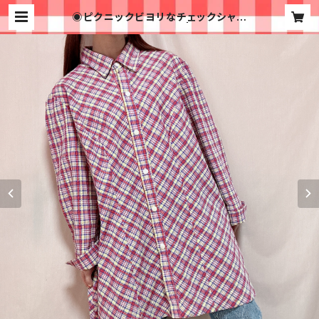
◉ピクニックビヨリなチェックシャツ
ワンピ◉ 古着 赤 青 黄 | 古着屋イチ
ゴイチエ