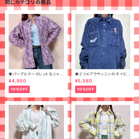
同じカテゴリの商品
◉パープルマーガレットなシャツ
◉ミツメアウサンニンのネイビ
◉ 古着 花柄 紫
ーコーデュロイシャツ◉古着
¥4,950
¥5,580
10%OFF
10%OFF