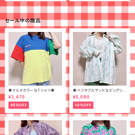
セール中の商品
◉マルチカラーなTシャツ◉
◉ベジタブルサンドなビッグシャ
ツ◉ 古着 柄シャツ 70s 緑 幾
¥2,475
¥5,580
何学模様
45%OFF
10%OFF