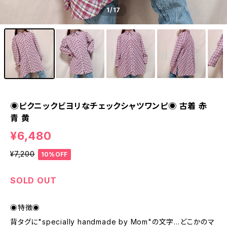
1
/17
◉ピクニックビヨリなチェックシャツワンピ◉ 古着 赤
青 黄
¥6,480
¥7,200
10%OFF
SOLD OUT
◉特徴◉
背タグに"specially handmade by Mom"の文字…どこかのマ