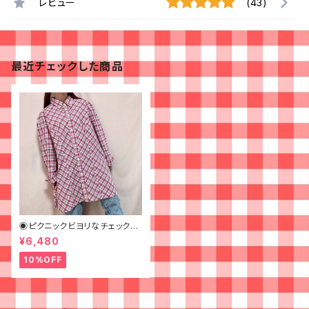
レビュー
(43)
最近チェックした商品
◉ピクニックビヨリなチェックシ
ャツワンピ◉ 古着 赤 青 黄
¥6,480
10%OFF