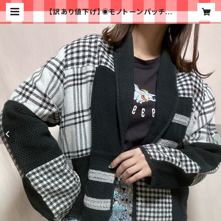
【訳あり値下げ】◉モノトーンパッチワ
ークなジャケット◉ 古着 黒 チェック
ショート丈 | 古着屋イチゴイチエ