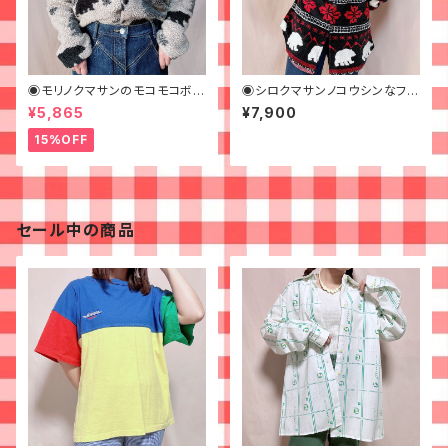
◉モリノクマサンのモコモコボア
◉シロクマサンノコウシンなフワ
アウター◉古着
フワフリース◉古着
¥5,865
¥7,900
15%OFF
セール中の商品