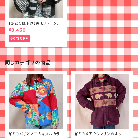
【訳あり値下げ】◉モノトーンパ
ッチワークなジャケット◉ 古着
¥3,450
黒 チェック ショート丈
50%OFF
同じカテゴリの商品
◉ミツバチとオエカキスルカラフ
◉ミツメアウクマサンのホッコリ