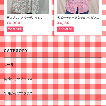
◉スプリングガーデンなロング
◉ピーチソーダなチェックピンク
スカート◉ 古着 花柄 クリーム
シャツ◉古着 半袖シャツ
¥6,000
¥4,130
ピンク 春
20%OFF
30%OFF
CATEGORY
セール
長袖シャツブラウス
半袖シャツブラウス