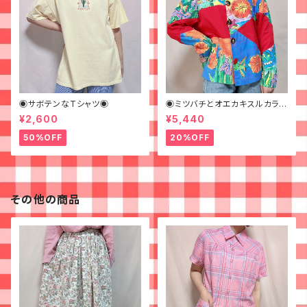
◉サボテンなTシャツ◉
◉ミツバチとオエカキスルカラフ
ルペイントなジャケット◉
¥2,600
¥5,440
50%OFF
20%OFF
その他の商品