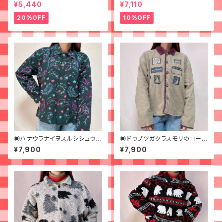
ルペイントなジャケット◉
フリース◉古着
¥5,440
¥7,110
20%OFF
10%OFF
◉ハナウラナイヲスルシシュウの
◉ドウブツガクラスモリのコーデ
カラフルジャケット◉
ュロイジャケット◉
¥7,900
¥7,900