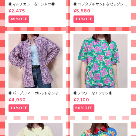
◉マルチカラーなTシャツ◉
◉ベジタブルサンドなビッグシャ
ツ◉ 古着 柄シャツ 70s 緑 幾
¥2,475
¥5,580
何学模様
45%OFF
10%OFF
◉パープルマーガレットなシャツ
◉フラワーなTシャツ◉
◉ 古着 花柄 紫
¥4,950
¥2,100
10%OFF
50%OFF